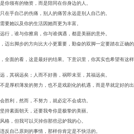
并不是你领有的物资，而是陪同在你身边的人。
人都只在乎自己的伤痛，别人的痛苦永远是别人自己的。
，你需要她以及你的生活因她而更为丰富。
泊的远行，谁与你擦肩，你与谁偶遇，都是美丽的意外。
重要，迈出脚步的方向比大小更重要，勤奋的双脚一定要踏在正确
成功，全面的看，这是最好的结果。下意识里，你其实也希望有这
虽未远，其祸远矣；人而不好善，祸即未至，其福远矣。
得既不是厚积薄发的努力，也不是戏剧化的机遇，而是早就定好的
力都会胜利，然而，不努力，就必定不会成功。
天天坚持素面朝天，还要我夸你是极挚的美丽。
做事风格，但我可以灭掉你那些忌妒我的心。
去做违反自己原则的事情，那样你肯定是不快活的。