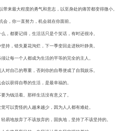
可以带来最大程度的勇气和意志，以至身处的痛苦都变得微小。
没机会，你一直努力，机会就在你面前。
生什么，都要记得，生活活只是个笑话，有时还很冷。
一种坚持，错失夏花洵烂，下一季变回走进秋叶静美。
，必须让每一个人都成为生活的平等的完全的主人。
到别人对自己的尊重，否则你的自尊便成了自我娱乐。
多机会以获得自尊的生活，是最幸福的。
是不要为钱活着。那样生活没有意义了。
往发觉可以责怪的人越来越少，因为人人都有难处。
于，轻易地放弃了不该放弃的，固执地，坚持了不该坚持的。