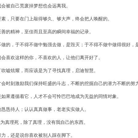
去我会被自己荒废掉梦想也会远离我。
大要素，只要在门上敲得够久、够大声，终会把人唤醒的。
，至善的精神，至佳而且至高的瞬间幸福的记录。
得不做的，于不得不做中勉强去做，是毁灭；于不得不做中做得很好，
人们会喜欢这样的你，不喜欢的人，让他们离开好了。
为了吹嘘炫耀，而应该是为了寻找真理，启迪智慧。
，才会时刻激励我们保持旺盛的斗志，不断的挖掘自己的潜力不断的努
可是如果遵循着它，人才不会可怜巴巴地成为无益的同情对象。
勤勤恳恳待人；认认真真做事，老老实实做人。
，死为真理死，除了真理，没有我自己的东西。
去努力，还是说你喜欢被别人踩在脚下。