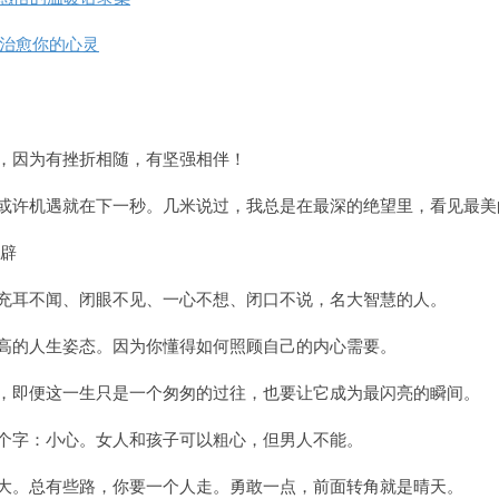
，治愈你的心灵
单，因为有挫折相随，有坚强相伴！
，或许机遇就在下一秒。几米说过，我总是在最深的绝望里，看见最美
私充耳不闻、闭眼不见、一心不想、闭口不说，名大智慧的人。
极高的人生姿态。因为你懂得如何照顾自己的内心需要。
洒，即便这一生只是一个匆匆的过往，也要让它成为最闪亮的瞬间。
两个字：小心。女人和孩子可以粗心，但男人不能。
长大。总有些路，你要一个人走。勇敢一点，前面转角就是晴天。