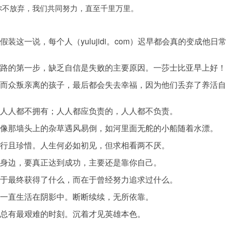
要你不放弃，我们共同努力，直至千里万里。
假装这一说，每个人（yulujidi。com）迟早都会真的变成他日
功之路的第一步，缺乏自信是失败的主要原因。一莎士比亚早上好！
感情而众叛亲离的孩子，最后都会失去幸福，因为他们丢弃了养活
的，人人都不拥有；人人都应负责的，人人都不负责。
的人像那墙头上的杂草遇风易倒，如河里面无舵的小船随着水漂。
。且行且珍惜。人生何必如初见，但求相看两不厌。
在你身边，要真正达到成功，主要还是靠你自己。
不在于最终获得了什么，而在于曾经努力追求过什么。
一直一直生活在阴影中。断断续续，无所依靠。
场上总有最艰难的时刻。沉着才见英雄本色。