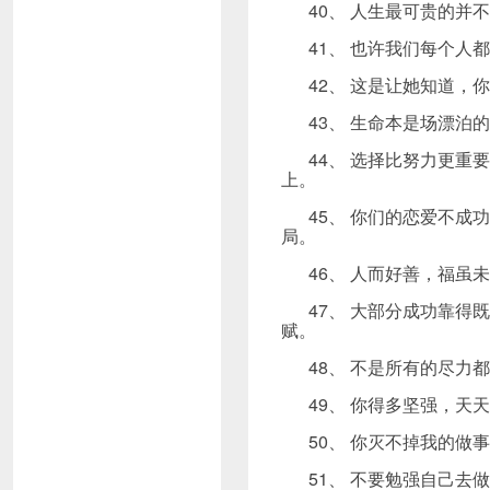
40、 人生最可贵的
41、 也许我们每个
42、 这是让她知道
43、 生命本是场漂
44、 选择比努力更
上。
45、 你们的恋爱不
局。
46、 人而好善，福
47、 大部分成功靠
赋。
48、 不是所有的尽
49、 你得多坚强，
50、 你灭不掉我的
51、 不要勉强自己