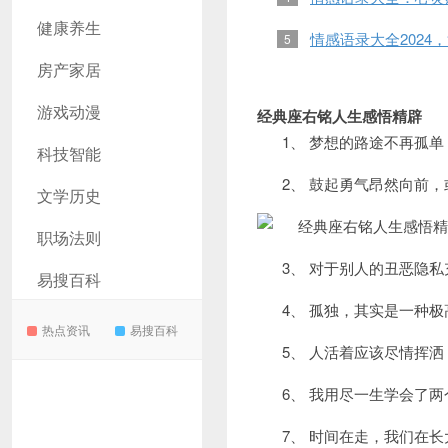
健康养生
情感语录大全2024
5
房产家居
游戏动漫
经典座右铭人生感悟精辟
1、 梦想的路途不再孤
科技智能
2、 鼓起勇气昂然向前
文学历史
职场法则
3、 对于别人的丑恶隐
易搜百科
4、 孤独，其实是一种
热点资讯
易搜百科
5、 人活着应该尽情挥
6、 我用尽一生学会了
7、 时间在走，我们在