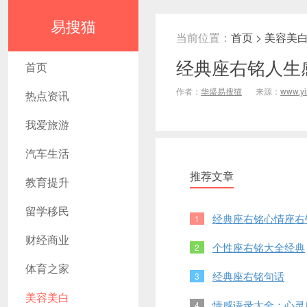
易搜猫
当前位置：
首页
>
美容美
经典座右铭人生
首页
作者：
华盛易搜猫
来源：
www.y
热点资讯
我爱旅游
汽车生活
推荐文章
教育提升
留学移民
经典座右铭心情座右
1
财经商业
个性座右铭大全经典
2
体育之家
经典座右铭句话
3
美容美白
情感语录大全：心灵
4