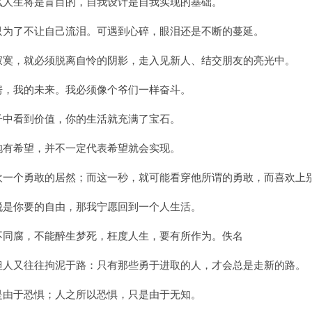
那么人生将是盲目的，自我设计是自我实现的基础。
，只为了不让自己流泪。可遇到心碎，眼泪还是不断的蔓延。
服寂寞，就必须脱离自怜的阴影，走入见新人、结交朋友的亮光中。
的房，我的未来。我必须像个爷们一样奋斗。
石子中看到价值，你的生活就充满了宝石。
中抱有希望，并不一定代表希望就会实现。
喜欢一个勇敢的居然；而这一秒，就可能看穿他所谓的勇敢，而喜欢上
洒脱是你要的自由，那我宁愿回到一个人生活。
草不同腐，不能醉生梦死，枉度人生，要有所作为。佚名
，但人又往往拘泥于路：只有那些勇于进取的人，才会总是走新的路。
只是由于恐惧；人之所以恐惧，只是由于无知。