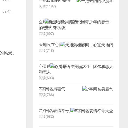
一把破旧的小提琴
阅读(1187)
09-14
全球百位大师给中国青少年
的忠告--书为友
阅读(697)
天地只在心间，心宽天地阔
阅读(718)
的风景。
心灵感悟，美丽人生--比尔
和恋人
阅读(603)
7字网名男霸气
阅读(766)
7字网名表情符号大全
阅读(982)