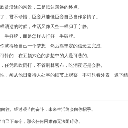
一是欣赏沿途的风景，二是抵达遥远的终点。
力爱了，君不珍惜，臣妾只能怪臣妾自己自作多情了。
雨一样消逝的时候，生活又像天空一样归于宁静。
于拿一手好牌，而是怎样去打好一手破牌。
生，你就得给自己一个梦想，然后靠坚定的信念去完成。
人是可怜的：在五颜六色的梦想中的人是可悲的。
路上，任凭风吹雨打，不管荆棘密布，吃消夜还是会胖。
的本性，须从他日常待人处事的细节上观察，不可只看外表，遂下
活的向往。经过艰苦的奋斗，未来生活终会向你招手。
够对自己下命令，那么任何困难都无法阻碍你。